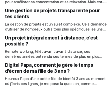
pour améliorer sa concentration et sa relaxation. Mais est-
ce simplement un effet placebo ? J'ai fait le test pour toi
Une gestion de projets transparente pour
alors explorons les tenants et aboutissants de cette
tes clients
technique.
La gestion de projets est un sujet complexe. Cela demande
d’utiliser de nombreux outils tous plus spécifiques les uns
que les autres. Même si on veut offrir un maximum de
Un projet intégralement à distance, c'est
transparence à nos clients, on ne peut pas leur demander
possible ?
d’apprendre chacun de ces outils.
Remote working, télétravail, travail à distance, ces
dernières années ont rendu ces termes de plus en plus
populaires. Bien sûr, il y a finalement peu de métiers
Digital Papa, comment je gère le temps
permettant de collaborer intégralement à distance. Mais
d'écran de ma fille de 3 ans ?
lorsque c’est possible, c’est très souvent enrichissant et en
voici un bel exemple
Heureux Papa d’une petite fille de bientôt 3 ans au moment
où j’écris ces lignes, je me pose la question, comme
beaucoup de parents, de comment la protéger des écrans.
Difficile de convaincre son enfant quand on ne parvient pas
soi-même à modérer son usage du numérique…